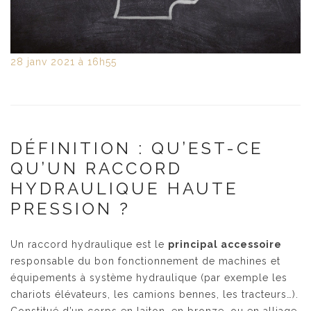
28
janv
2021
à 16h55
DÉFINITION : QU’EST-CE
QU’UN RACCORD
HYDRAULIQUE HAUTE
PRESSION ?
Un raccord hydraulique est le
principal accessoire
responsable du bon fonctionnement de machines et
équipements à système hydraulique (par exemple les
chariots élévateurs, les camions bennes, les tracteurs…).
Constitué d’un corps en laiton, en bronze, ou en alliage