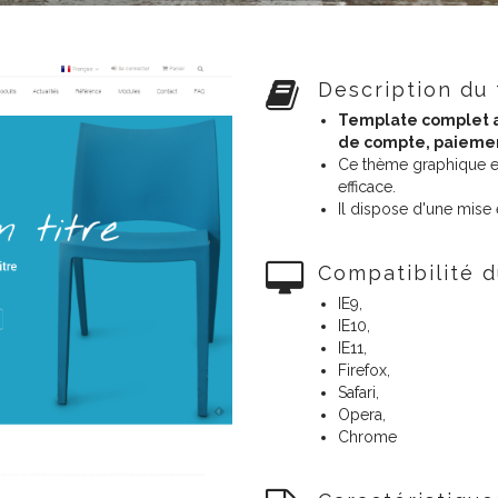
Description du
Template complet 
de compte, paiement
Ce thème graphique es
efficace.
Il dispose d'une mise
Compatibilité 
IE9,
IE10,
IE11,
Firefox,
Safari,
Opera,
Chrome