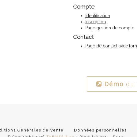
Compte
Identification
Inscription
Page gestion de compte
Contact
Page de contact avec form
Démo
du 
ditions Générales de Vente
Données personnelles
Kiubi
© Copyright 2026
ThEMES & co
- Propulsé par