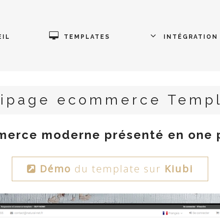
IL
TEMPLATES
INTÉGRATION
ipage ecommerce Templa
erce moderne présenté en one p
Démo
du template sur
Kiubi