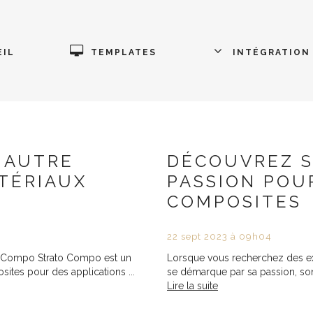
IL
TEMPLATES
INTÉGRATION
 AUTRE
DÉCOUVREZ S
TÉRIAUX
PASSION POU
COMPOSITES
22
sept
2023
à 09h04
o Compo Strato Compo est un
Lorsque vous recherchez des ex
ites pour des applications ...
se démarque par sa passion, son
Lire la suite